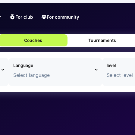
r
For club
For community
Coaches
Tournaments
Language
level
Select language
Select level