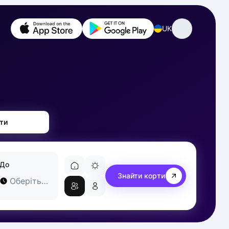
UK
ти
До
Знайти корти
Оберіть час