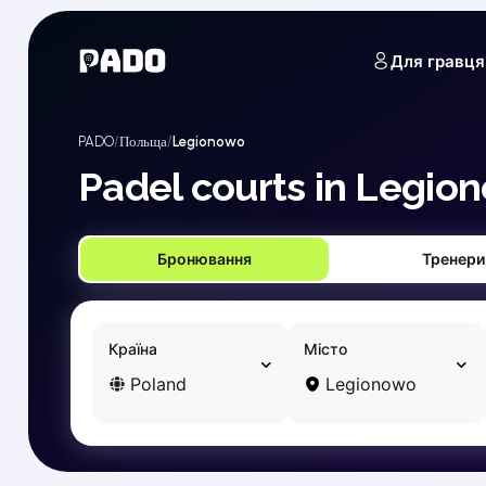
English
Українська
Для гравця
Polski
Русский
English
Cities
PADO
Польща
Legionowo
Prague
Padel courts in Legio
Batumi
Kutaisi
Tbilisi
Бронювання
Тренери
Budapest
Riga
Arlamow
Bialystok
Країна
Місто
Bielsko-Biala
Poland
Legionowo
Bolesławiec
Bydgoszcz
Chojnice
Czestochowa