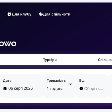
Для клубу
Для спільноти
nowo
Турніри
Спільно
Дата
Тривалість
Від
1 година
Оберіть час