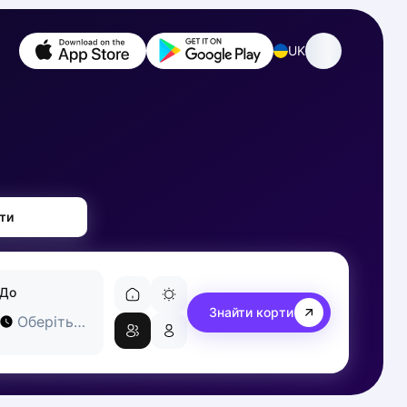
UK
ти
До
Знайти корти
Оберіть час