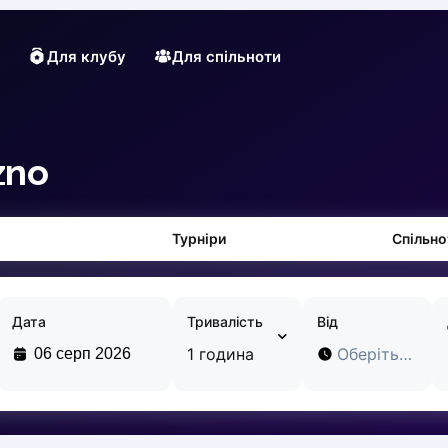
Для клубу
Для спільноти
zno
Турніри
Спільно
Дата
Тривалість
Від
1 година
Оберіть час