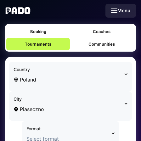
English
Menu
Українська
Polski
Русский
Booking
Coaches
English
Cities
Prague
Tournaments
Communities
Batumi
Kutaisi
Tbilisi
Country
Budapest
Poland
Riga
Arlamow
Bialystok
City
Bielsko-Biala
Piaseczno
Bolesławiec
Bydgoszcz
Format
Chojnice
Czestochowa
Select format