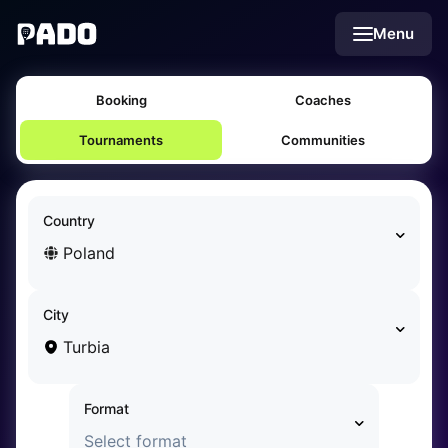
English
Menu
Українська
Polski
Русский
Booking
Coaches
English
Cities
Prague
Tournaments
Communities
Batumi
Kutaisi
Tbilisi
Country
Budapest
Poland
Riga
Arlamow
Bialystok
City
Bielsko-Biala
Turbia
Bolesławiec
Bydgoszcz
Format
Chojnice
Czestochowa
Select format