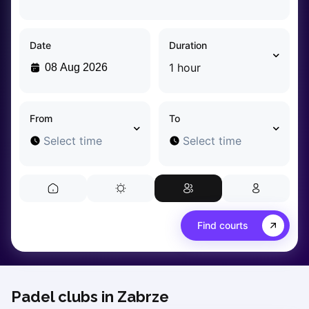
Dabrowa Gornicza
Elblag
Date
Duration
Elk
Gdansk
1 hour
Gdynia
Grudziądz
Kalisz
From
To
Katowice
Select time
Select time
Katowice Area
Kielce
Kościerzyna
Krakow
Legionowo
Find courts
Lodz
Lublin
Nowy Sącz
Olsztyn
Padel clubs in Zabrze
Opole