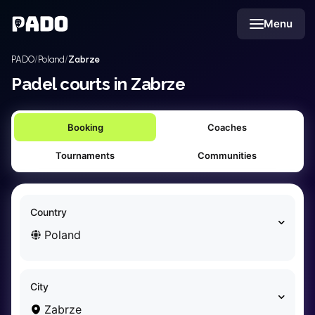
English
Menu
Українська
Polski
Русский
PADO
Poland
Zabrze
English
Cities
Padel courts in Zabrze
Prague
Batumi
Booking
Coaches
Kutaisi
Tbilisi
Tournaments
Communities
Budapest
Riga
Arlamow
Country
Bialystok
Poland
Bielsko-Biala
Bolesławiec
Bydgoszcz
City
Chojnice
Zabrze
Czestochowa