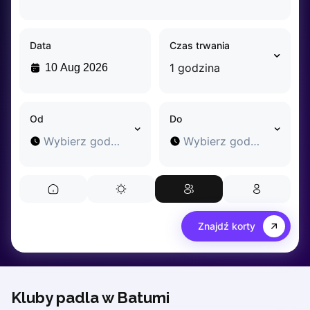
Dabrowa Gornicza
Elblag
Data
Czas trwania
Elk
Gdansk
1 godzina
Gdynia
Grudziądz
Kalisz
Od
Do
Katowice
Wybierz godzinę
Wybierz godzinę
Katowice Area
Kielce
Kościerzyna
Krakow
Legionowo
Znajdź korty
Lodz
Lublin
Nowy Sącz
Olsztyn
Kluby padla w Batumi
Opole