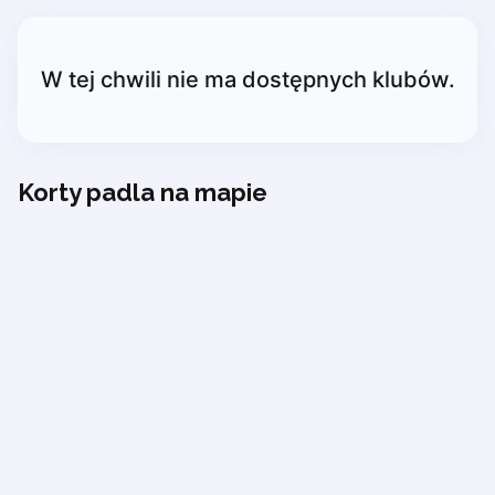
Piaseczno
Pisz
Poznan
W tej chwili nie ma dostępnych klubów.
Pruszcz Gdański
Pszczyna
Rzeszow
Siedlce
Korty padla na mapie
Stalowa Wola
Szczecin
Torun
Trabki Wielkie
Turbia
Tychy
Warsaw
Wroclaw
Wyszkow
Zabrze
Zielona Gora