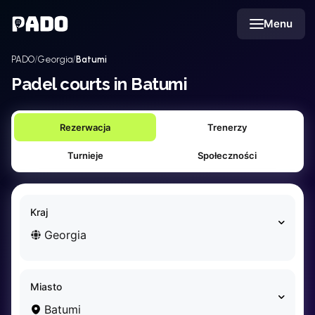
English
Menu
Українська
Polski
Русский
PADO
Georgia
Batumi
English
Cities
Padel courts in Batumi
Prague
Batumi
Rezerwacja
Trenerzy
Kutaisi
Tbilisi
Turnieje
Społeczności
Budapest
Riga
Arlamow
Kraj
Bialystok
Georgia
Bielsko-Biala
Bolesławiec
Bydgoszcz
Miasto
Chojnice
Batumi
Czestochowa