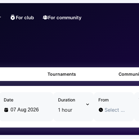
r
For club
For community
Tournaments
Communi
Date
Duration
From
1 hour
Select time