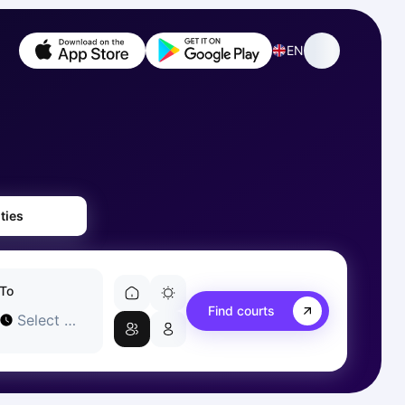
EN
ties
To
Find courts
Select time