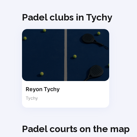
Dabrowa Gornicza
Elblag
Padel clubs in Tychy
Elk
Gdansk
Gdynia
Grudziądz
Kalisz
Katowice
Katowice Area
Kielce
Kościerzyna
Reyon Tychy
Krakow
Legionowo
Tychy
Lodz
Lublin
Nowy Sącz
Padel courts on the map
Olsztyn
Opole