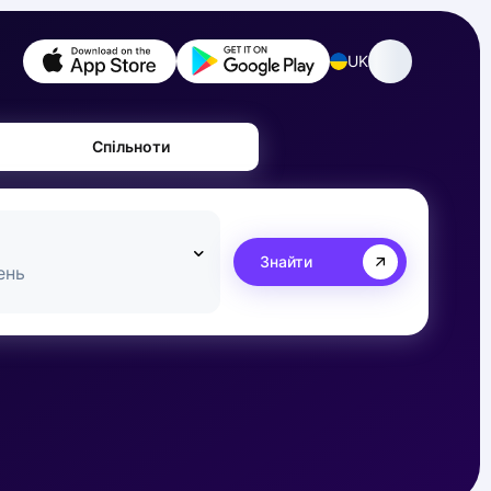
UK
Спільноти
Знайти
ень