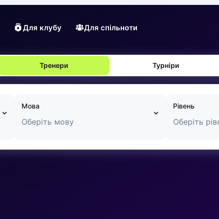
Для клубу
Для спільноти
Тренери
Турніри
Мова
Рівень
Оберіть мову
Оберіть рів