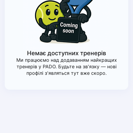
Piaseczno
Pisz
Poznan
Pruszcz Gdański
Pszczyna
Rzeszow
Siedlce
Немає доступних тренерів
Stalowa Wola
Ми працюємо над додаванням найкращих
Szczecin
тренерів у PADO. Будьте на зв'язку — нові
Torun
профілі з'являться тут вже скоро.
Trabki Wielkie
Turbia
Tychy
Warsaw
Wroclaw
Wyszkow
Zabrze
Zielona Gora