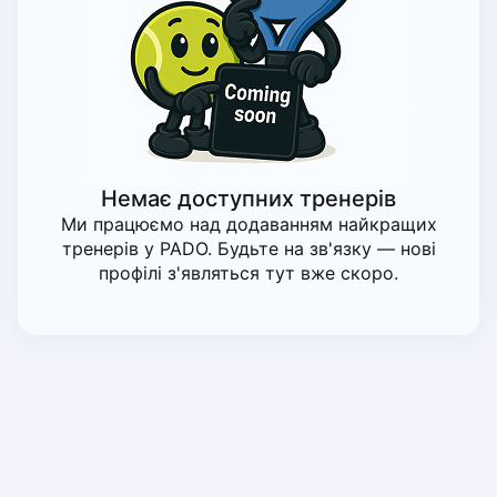
Piaseczno
Pisz
Poznan
Pruszcz Gdański
Pszczyna
Rzeszow
Siedlce
Немає доступних тренерів
Stalowa Wola
Ми працюємо над додаванням найкращих
Szczecin
тренерів у PADO. Будьте на зв'язку — нові
Torun
профілі з'являться тут вже скоро.
Trabki Wielkie
Turbia
Tychy
Warsaw
Wroclaw
Wyszkow
Zabrze
Zielona Gora