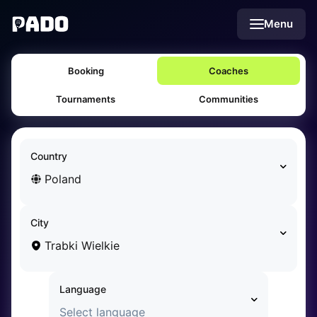
English
Menu
Українська
Polski
Русский
Booking
Coaches
English
Cities
Prague
Tournaments
Communities
Batumi
Kutaisi
Tbilisi
Country
Budapest
Poland
Riga
Arlamow
Bialystok
City
Bielsko-Biala
Trabki Wielkie
Bolesławiec
Bydgoszcz
Language
Chojnice
Czestochowa
Select language