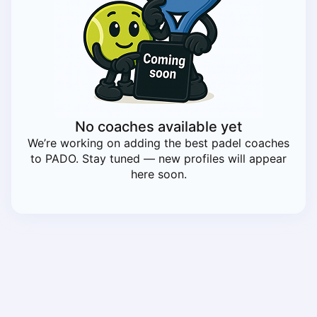
Piaseczno
Pisz
Poznan
Pruszcz Gdański
Pszczyna
Rzeszow
Siedlce
No coaches available yet
Stalowa Wola
We’re working on adding the best padel coaches
Szczecin
to PADO. Stay tuned — new profiles will appear
Torun
here soon.
Trabki Wielkie
Turbia
Tychy
Warsaw
Wroclaw
Wyszkow
Zabrze
Zielona Gora