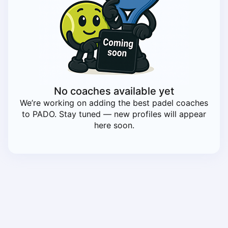
Piaseczno
Pisz
Poznan
Pruszcz Gdański
Pszczyna
Rzeszow
Siedlce
No coaches available yet
Stalowa Wola
We’re working on adding the best padel coaches
Szczecin
to PADO. Stay tuned — new profiles will appear
Torun
here soon.
Trabki Wielkie
Turbia
Tychy
Warsaw
Wroclaw
Wyszkow
Zabrze
Zielona Gora