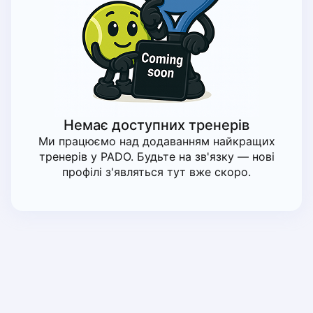
Piaseczno
Pisz
Poznan
Pruszcz Gdański
Pszczyna
Rzeszow
Siedlce
Немає доступних тренерів
Stalowa Wola
Ми працюємо над додаванням найкращих
Szczecin
тренерів у PADO. Будьте на зв'язку — нові
Torun
профілі з'являться тут вже скоро.
Trabki Wielkie
Turbia
Tychy
Warsaw
Wroclaw
Wyszkow
Zabrze
Zielona Gora