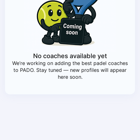
Piaseczno
Pisz
Poznan
Pruszcz Gdański
Pszczyna
Rzeszow
Siedlce
No coaches available yet
Stalowa Wola
We’re working on adding the best padel coaches
Szczecin
to PADO. Stay tuned — new profiles will appear
Torun
here soon.
Trabki Wielkie
Turbia
Tychy
Warsaw
Wroclaw
Wyszkow
Zabrze
Zielona Gora