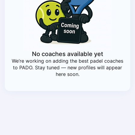
Piaseczno
Pisz
Poznan
Pruszcz Gdański
Pszczyna
Rzeszow
Siedlce
No coaches available yet
Stalowa Wola
We’re working on adding the best padel coaches
Szczecin
to PADO. Stay tuned — new profiles will appear
Torun
here soon.
Trabki Wielkie
Turbia
Tychy
Warsaw
Wroclaw
Wyszkow
Zabrze
Zielona Gora