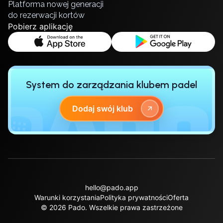
Platforma nowej generacji
Zaporizhzhia
do rezerwacji kortów
Pobierz aplikację
Українська
Cities
Prague
Batumi
Kutaisi
System do zarządzania klubem padel
Tbilisi
Budapest
Dodaj swój klub
Riga
Arlamow
Bialystok
Bielsko-Biala
Bolesławiec
Bydgoszcz
Chojnice
hello@pado.app
Czestochowa
Warunki korzystania
Polityka prywatności
Oferta
© 2026 Pado.
Wszelkie prawa zastrzeżone
Dabrowa Gornicza
Elblag