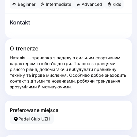
🌱
Beginner
🎾
Intermediate
🔥
Advanced
🐣
Kids
Dabrowa Gornicza
Elblag
Elk
Kontakt
Gdansk
Gdynia
Grudziądz
O trenerze
Kalisz
Наталія — тренерка з паделу з сильним спортивним 
Katowice
характером і любов’ю до гри. Працює з гравцями 
Katowice Area
різного рівня, допомагаючи вибудувати правильну 
Kielce
техніку та ігрове мислення. Особливо добре знаходить 
контакт з дітьми та новачками, роблячи тренування 
Kościerzyna
зрозумілими й мотивуючими.
Krakow
Legionowo
Lodz
Preferowane miejsca
Lublin
Padel Club UZH
Nowy Sącz
Olsztyn
Opole