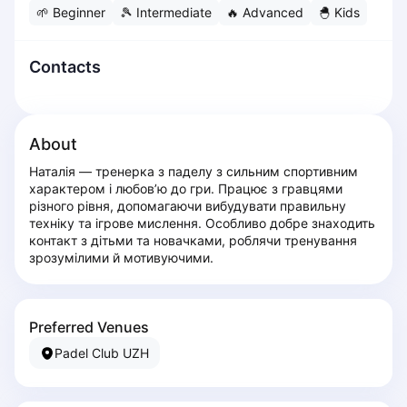
🌱
Beginner
🎾
Intermediate
🔥
Advanced
🐣
Kids
Dabrowa Gornicza
Elblag
Elk
Contacts
Gdansk
Gdynia
Grudziądz
About
Kalisz
Наталія — тренерка з паделу з сильним спортивним 
Katowice
характером і любов’ю до гри. Працює з гравцями 
Katowice Area
різного рівня, допомагаючи вибудувати правильну 
Kielce
техніку та ігрове мислення. Особливо добре знаходить 
контакт з дітьми та новачками, роблячи тренування 
Kościerzyna
зрозумілими й мотивуючими.
Krakow
Legionowo
Lodz
Preferred Venues
Lublin
Padel Club UZH
Nowy Sącz
Olsztyn
Opole