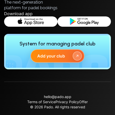
The next-generation
Zaporizhzhia
platform for padel bookings
Download app
Українська
Cities
Prague
Batumi
Kutaisi
System for managing padel club
Tbilisi
Budapest
Add your club
Riga
Arlamow
Bialystok
Bielsko-Biala
Bolesławiec
Bydgoszcz
Chojnice
hello@pado.app
Czestochowa
Terms of Service
Privacy Policy
Offer
© 2026 Pado.
All rights reserved
Dabrowa Gornicza
Elblag