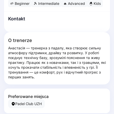
🌱
Beginner
🎾
Intermediate
🔥
Advanced
🐣
Kids
Dabrowa Gornicza
Elblag
Elk
Kontakt
Gdansk
Gdynia
Grudziądz
O trenerze
Kalisz
Анастасія — тренерка з паделу, яка створює сильну 
Katowice
атмосферу підтримки, драйву та розвитку. У роботі 
Katowice Area
поєднує технічну базу, зрозумілі пояснення та живу 
Kielce
практику. Працює як з новачками, так і з гравцями, які 
хочуть прокачати стабільність і впевненість у грі. Її 
Kościerzyna
тренування — це комфорт, рух і відчутний прогрес з 
Krakow
перших занять.
Legionowo
Lodz
Lublin
Preferowane miejsca
Nowy Sącz
Padel Club UZH
Olsztyn
Opole