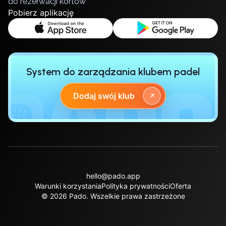
do rezerwacji kortów
Lisbon
Pobierz aplikację
Bucharest
Alicante
Cherkasy
Chernivtsi
System do zarządzania klubem padel
Dnipro
Ivano-Frankivsk
Dodaj swój klub
Kharkiv
Khmelnytskyi
Kryvyi Rih
Kyiv
Lutsk
Lviv
Odesa
hello@pado.app
Warunki korzystania
Polityka prywatności
Oferta
Rivne
© 2026 Pado.
Wszelkie prawa zastrzeżone
Sumy
Uzhhorod
Vinnytsia