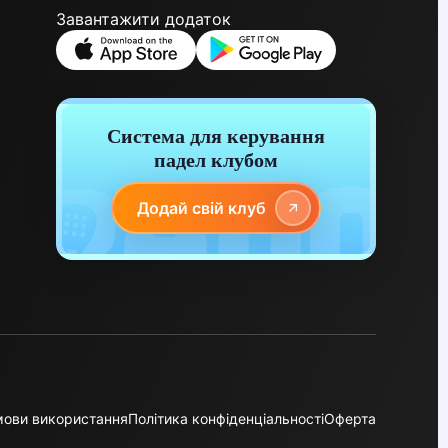
Завантажити додаток
Система для керування
падел клубом
Додай свій клуб
мови використання
Політика конфіденціальності
Оферта