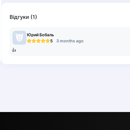
Відгуки
(
1
)
Юрий
Бобаль
5
3 months ago
👍