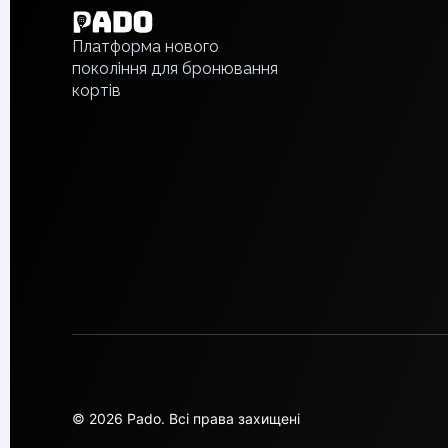
Piaseczno
Русский
Pisz
Платформа нового
покоління для бронювання
Poznan
кортів
Pruszcz Gdański
Pszczyna
Rzeszow
Siedlce
Stalowa Wola
Szczecin
Torun
Trabki Wielkie
Turbia
Tychy
Warsaw
Wroclaw
Wyszkow
Zabrze
© 2026 Pado.
Всі права захищені
Zielona Gora