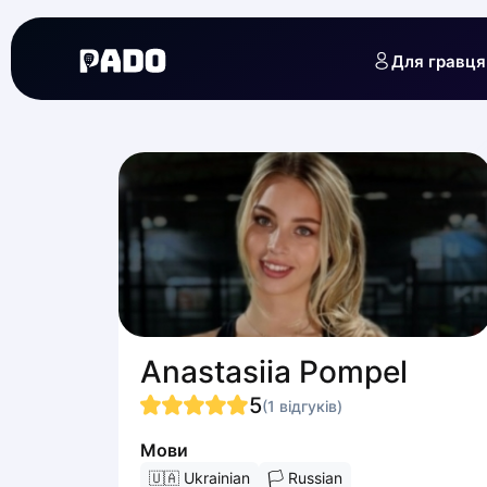
English
Українська
Для гравця
Polski
Русский
English
Cities
Prague
Batumi
Kutaisi
Tbilisi
Budapest
Riga
Arlamow
Bialystok
Anastasiia Pompel
Bielsko-Biala
Bolesławiec
5
(
1
відгуків
)
Bydgoszcz
Мови
Chojnice
Czestochowa
🇺🇦
Ukrainian
🏳
Russian