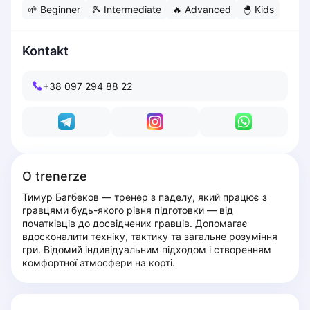
🌱
Beginner
🎾
Intermediate
🔥
Advanced
🐣
Kids
Dabrowa Gornicza
Elblag
Elk
Kontakt
Gdansk
Gdynia
+38 097 294 88 22
Grudziądz
Kalisz
Katowice
Katowice Area
Kielce
O trenerze
Kościerzyna
Тимур Багбеков — тренер з паделу, який працює з 
Krakow
гравцями будь-якого рівня підготовки — від 
Legionowo
початківців до досвідчених гравців. Допомагає 
Lodz
вдосконалити техніку, тактику та загальне розуміння 
гри. Відомий індивідуальним підходом і створенням 
Lublin
комфортної атмосфери на корті.
Nowy Sącz
Olsztyn
Opole