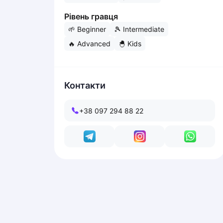
Dabrowa Gornicza
Рівень гравця
Elblag
🌱
Beginner
🎾
Intermediate
Elk
🔥
Advanced
🐣
Kids
Gdansk
Gdynia
Grudziądz
Kalisz
Контакти
Katowice
Katowice Area
+38 097 294 88 22
Kielce
Kościerzyna
Krakow
Legionowo
Lodz
Lublin
Nowy Sącz
Olsztyn
Opole