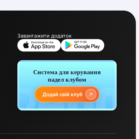
Завантажити додаток
Система для керування
падел клубом
Додай свій клуб