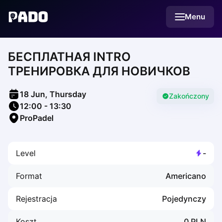
English
Menu
Українська
Polski
Русский
БЕСПЛАТНАЯ INTRO
English
Cities
ТРЕНИРОВКА ДЛЯ НОВИЧКОВ
Prague
Batumi
18 Jun, Thursday
Kutaisi
Zakończony
12:00
-
13:30
Tbilisi
ProPadel
Budapest
Riga
Arlamow
Level
-
Bialystok
Bielsko-Biala
Format
Americano
Bolesławiec
Bydgoszcz
Rejestracja
Pojedynczy
Chojnice
Czestochowa
Koszt
0
PLN