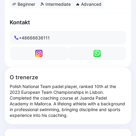
🌱
Beginner
🎾
Intermediate
🔥
Advanced
Dabrowa Gornicza
Elblag
Elk
Kontakt
Gdansk
Gdynia
+48666636111
Grudziądz
Kalisz
Katowice
Katowice Area
Kielce
O trenerze
Kościerzyna
Polish National Team padel player, ranked 10th at the 
Krakow
2023 European Team Championships in Lisbon. 
Legionowo
Completed the coaching course at Juanda Padel 
Lodz
Academy in Mallorca. A lifelong athlete with a background 
in professional swimming, bringing discipline and sports 
Lublin
experience into his coaching.
Nowy Sącz
Olsztyn
Opole