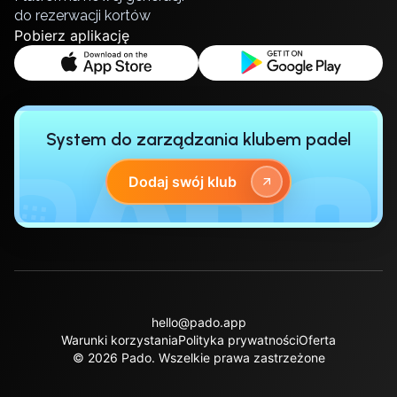
do rezerwacji kortów
Poznan
Pobierz aplikację
Pruszcz Gdański
Pszczyna
Rzeszow
Siedlce
Stalowa Wola
System do zarządzania klubem padel
Szczecin
Torun
Dodaj swój klub
Trabki Wielkie
Turbia
Tychy
Warsaw
Wroclaw
Wyszkow
hello@pado.app
Zabrze
Warunki korzystania
Polityka prywatności
Oferta
Zielona Gora
© 2026 Pado.
Wszelkie prawa zastrzeżone
Lisbon