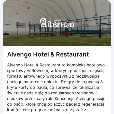
Dabrowa Gornicza
Elblag
Elk
Gdansk
Gdynia
Grudziądz
Kalisz
Katowice
Aivengo Hotel & Restaurant
Katowice Area
Kielce
Aivengo Hotel & Restaurant to kompleks hotelowo-
Kościerzyna
sportowy w Równem, w którym padel jest częścią 
Krakow
formatu aktywnego wypoczynku z możliwością 
Legionowo
noclegu na terenie obiektu. Do gry dostępne są 3 
Lodz
kryte korty do padla, co sprawia, że lokalizacja 
świetnie nadaje się do regularnych treningów i 
Lublin
meczów przez cały rok. Koncepcja Aivengo pasuje 
Nowy Sącz
do osób, które chcą połączyć padel z regeneracją i 
Olsztyn
komfortem: po grze można skorzystać z 
Opole