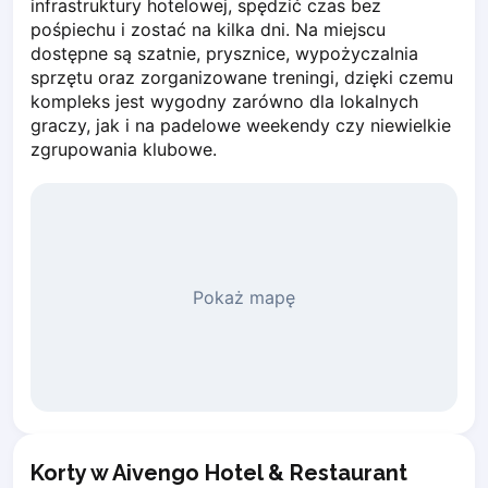
infrastruktury hotelowej, spędzić czas bez 
Piaseczno
pośpiechu i zostać na kilka dni. Na miejscu 
Pisz
dostępne są szatnie, prysznice, wypożyczalnia 
Poznan
sprzętu oraz zorganizowane treningi, dzięki czemu 
kompleks jest wygodny zarówno dla lokalnych 
Pruszcz Gdański
graczy, jak i na padelowe weekendy czy niewielkie 
Pszczyna
zgrupowania klubowe.
Rzeszow
Siedlce
Stalowa Wola
Szczecin
Torun
Trabki Wielkie
Pokaż mapę
Turbia
Tychy
Warsaw
Wroclaw
Wyszkow
Zabrze
Korty w Aivengo Hotel & Restaurant
Zielona Gora