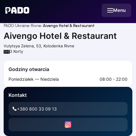
English
Menu
Українська
Polski
Русский
PADO
Ukraine
Rivne
Aivengo Hotel & Restaurant
English
Aivengo Hotel & Restaurant
Cities
Prague
Vulytsya Zelena, 53, Kolodenka
Rivne
Batumi
3
Korty
Kutaisi
Tbilisi
Godziny otwarcia
Budapest
Poniedziałek — Niedziela
08:00 - 22:00
Riga
Arlamow
Kontakt
Bialystok
Bielsko-Biala
+380 800 33 09 13
Bolesławiec
Bydgoszcz
Chojnice
Czestochowa