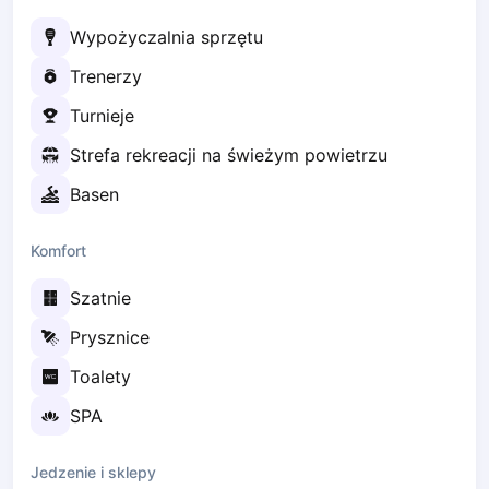
Zaporizhzhia
Wypożyczalnia sprzętu
Українська
Cities
Trenerzy
Prague
Turnieje
Batumi
Strefa rekreacji na świeżym powietrzu
Kutaisi
Tbilisi
Basen
Budapest
Riga
Komfort
Arlamow
Bialystok
Szatnie
Bielsko-Biala
Prysznice
Bolesławiec
Bydgoszcz
Toalety
Chojnice
SPA
Czestochowa
Dabrowa Gornicza
Jedzenie i sklepy
Elblag