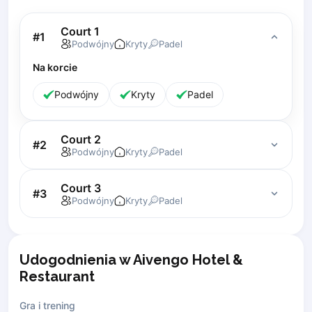
Lisbon
Court 1
Bucharest
#
1
Podwójny
Kryty
Padel
Alicante
Cherkasy
Na korcie
Chernivtsi
Podwójny
Kryty
Padel
Dnipro
Ivano-Frankivsk
Kharkiv
Court 2
#
2
Podwójny
Kryty
Padel
Khmelnytskyi
Kryvyi Rih
Court 3
Kyiv
#
3
Podwójny
Kryty
Padel
Lutsk
Lviv
Odesa
Udogodnienia w Aivengo Hotel &
Rivne
Restaurant
Sumy
Uzhhorod
Gra i trening
Vinnytsia