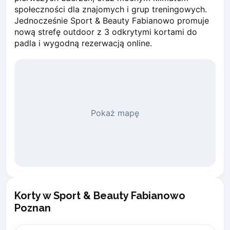
społeczności dla znajomych i grup treningowych. 
Piaseczno
Jednocześnie Sport & Beauty Fabianowo promuje 
Pisz
nową strefę outdoor z 3 odkrytymi kortami do 
Poznan
padla i wygodną rezerwacją online.
Pruszcz Gdański
Pszczyna
Rzeszow
Siedlce
Stalowa Wola
Pokaż mapę
Szczecin
Torun
Trabki Wielkie
Turbia
Tychy
Warsaw
Wroclaw
Korty w Sport & Beauty Fabianowo
Wyszkow
Poznan
Zabrze
Zielona Gora