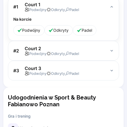
Court 1
Lisbon
#
1
Podwójny
Odkryty
Padel
Bucharest
Na korcie
Alicante
Cherkasy
Podwójny
Odkryty
Padel
Chernivtsi
Dnipro
Court 2
Ivano-Frankivsk
#
2
Podwójny
Odkryty
Padel
Kharkiv
Khmelnytskyi
Court 3
Kryvyi Rih
#
3
Podwójny
Odkryty
Padel
Kyiv
Lutsk
Lviv
Udogodnienia w Sport & Beauty
Odesa
Fabianowo Poznan
Rivne
Sumy
Gra i trening
Uzhhorod
Vinnytsia