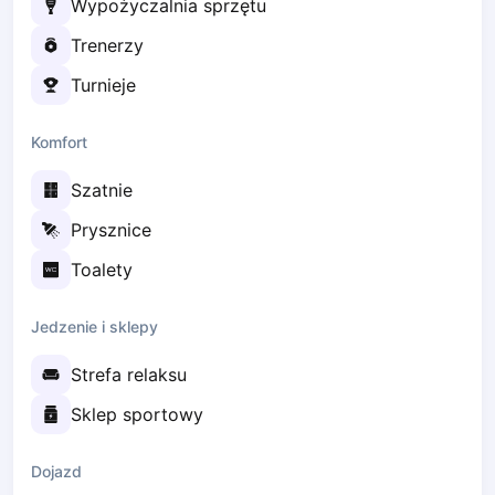
Wypożyczalnia sprzętu
Zaporizhzhia
Trenerzy
Українська
Cities
Turnieje
Prague
Batumi
Komfort
Kutaisi
Tbilisi
Szatnie
Budapest
Prysznice
Riga
Toalety
Arlamow
Bialystok
Bielsko-Biala
Jedzenie i sklepy
Bolesławiec
Strefa relaksu
Bydgoszcz
Chojnice
Sklep sportowy
Czestochowa
Dabrowa Gornicza
Dojazd
Elblag