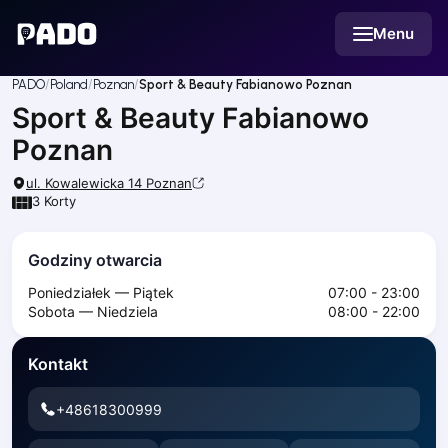
English
Menu
Українська
Polski
Русский
PADO
Poland
Poznan
Sport & Beauty Fabianowo Poznan
English
Sport & Beauty Fabianowo
Cities
Prague
Poznan
Batumi
ul. Kowalewicka 14
Poznan
Kutaisi
3
Korty
Tbilisi
Budapest
Godziny otwarcia
Riga
Arlamow
Poniedziałek — Piątek
07:00 - 23:00
Sobota — Niedziela
08:00 - 22:00
Bialystok
Bielsko-Biala
Kontakt
Bolesławiec
Bydgoszcz
+48618300999
Chojnice
Czestochowa