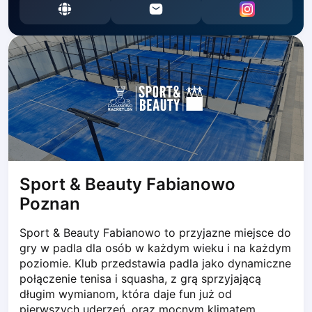
Dabrowa Gornicza
Elblag
Elk
Gdansk
Gdynia
Grudziądz
Kalisz
Katowice
Katowice Area
Kielce
Sport & Beauty Fabianowo
Kościerzyna
Poznan
Krakow
Legionowo
Sport & Beauty Fabianowo to przyjazne miejsce do 
Lodz
gry w padla dla osób w każdym wieku i na każdym 
Lublin
poziomie. Klub przedstawia padla jako dynamiczne 
Nowy Sącz
połączenie tenisa i squasha, z grą sprzyjającą 
Olsztyn
długim wymianom, która daje fun już od 
Opole
pierwszych uderzeń, oraz mocnym klimatem 