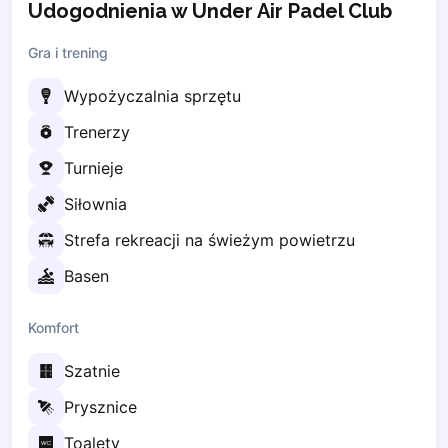
Udogodnienia w Under Air Padel Club
Zaporizhzhia
Gra i trening
Українська
Cities
Prague
Wypożyczalnia sprzętu
Batumi
Trenerzy
Kutaisi
Turnieje
Tbilisi
Budapest
Siłownia
Riga
Strefa rekreacji na świeżym powietrzu
Arlamow
Bialystok
Basen
Bielsko-Biala
Bolesławiec
Komfort
Bydgoszcz
Chojnice
Szatnie
Czestochowa
Prysznice
Dabrowa Gornicza
Toalety
Elblag