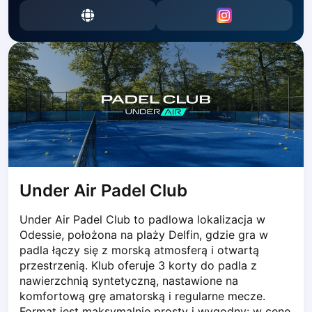
Dabrowa Gornicza
Elblag
Elk
Gdansk
Gdynia
Grudziądz
Kalisz
Katowice
Katowice Area
Kielce
Kościerzyna
Under Air Padel Club
Krakow
Under Air Padel Club to padlowa lokalizacja w 
Legionowo
Odessie, położona na plaży Delfin, gdzie gra w 
Lodz
padla łączy się z morską atmosferą i otwartą 
Lublin
przestrzenią. Klub oferuje 3 korty do padla z 
Nowy Sącz
nawierzchnią syntetyczną, nastawione na 
Olsztyn
komfortową grę amatorską i regularne mecze. 
Opole
Format jest maksymalnie prosty i wygodny: w cenę 