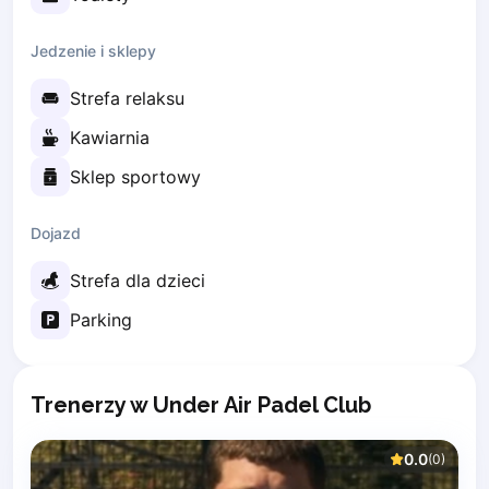
Elk
Gdansk
Jedzenie i sklepy
Gdynia
Strefa relaksu
Grudziądz
Kalisz
Kawiarnia
Katowice
Sklep sportowy
Katowice Area
Kielce
Dojazd
Kościerzyna
Krakow
Strefa dla dzieci
Legionowo
Parking
Lodz
Lublin
Nowy Sącz
Trenerzy w Under Air Padel Club
Olsztyn
Opole
Piaseczno
0.0
(
0
)
Pisz