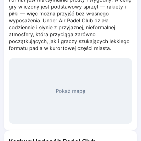
Piaseczno
gry wliczony jest podstawowy sprzęt — rakiety i 
piłki — więc można przyjść bez własnego 
Pisz
wyposażenia. Under Air Padel Club działa 
Poznan
codziennie i słynie z przyjaznej, nieformalnej 
Pruszcz Gdański
atmosfery, która przyciąga zarówno 
Pszczyna
początkujących, jak i graczy szukających lekkiego 
Rzeszow
formatu padla w kurortowej części miasta.
Siedlce
Stalowa Wola
Szczecin
Torun
Trabki Wielkie
Pokaż mapę
Turbia
Tychy
Warsaw
Wroclaw
Wyszkow
Zabrze
Zielona Gora