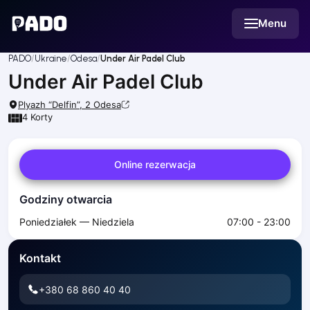
English
Menu
Українська
Polski
Русский
PADO
Ukraine
Odesa
Under Air Padel Club
English
Under Air Padel Club
Cities
Prague
Plyazh “Delfin”, 2
Odesa
Batumi
4
Korty
Kutaisi
Tbilisi
Online rezerwacja
Budapest
Riga
Godziny otwarcia
Arlamow
Bialystok
Poniedziałek — Niedziela
07:00 - 23:00
Bielsko-Biala
Bolesławiec
Kontakt
Bydgoszcz
Chojnice
+380 68 860 40 40
Czestochowa