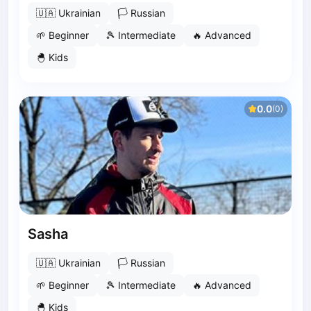
Polski
Cities
🇺🇦
Ukrainian
🏳
Russian
Prague
🌱
Beginner
🎾
Intermediate
🔥
Advanced
Batumi
🐣
Kids
Kutaisi
Tbilisi
Budapest
0.0
(
0
)
Riga
Arlamow
Bialystok
Bielsko-Biala
Bolesławiec
Bydgoszcz
Chojnice
Sasha
Czestochowa
Dabrowa Gornicza
🇺🇦
Ukrainian
🏳
Russian
Elblag
🌱
Beginner
🎾
Intermediate
🔥
Advanced
Elk
🐣
Kids