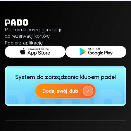
English
Pruszcz Gdański
Українська
Pszczyna
Polski
Rzeszow
Русский
Siedlce
Platforma nowej generacji
Stalowa Wola
do rezerwacji kortów
Szczecin
Pobierz aplikację
Torun
Trabki Wielkie
Turbia
Tychy
Warsaw
System do zarządzania klubem padel
Wroclaw
Wyszkow
Dodaj swój klub
Zabrze
Zielona Gora
Lisbon
Bucharest
Alicante