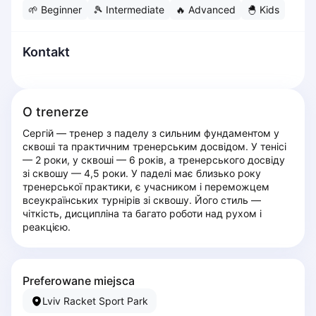
🌱
Beginner
🎾
Intermediate
🔥
Advanced
🐣
Kids
Dabrowa Gornicza
Elblag
Elk
Kontakt
Gdansk
Gdynia
Grudziądz
O trenerze
Kalisz
Сергій — тренер з паделу з сильним фундаментом у 
Katowice
сквоші та практичним тренерським досвідом. У тенісі 
Katowice Area
— 2 роки, у сквоші — 6 років, а тренерського досвіду 
Kielce
зі сквошу — 4,5 роки. У паделі має близько року 
тренерської практики, є учасником і переможцем 
Kościerzyna
всеукраїнських турнірів зі сквошу. Його стиль — 
Krakow
чіткість, дисципліна та багато роботи над рухом і 
Legionowo
реакцією.
Lodz
Lublin
Nowy Sącz
Preferowane miejsca
Olsztyn
Lviv Racket Sport Park
Opole