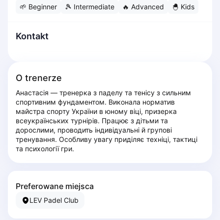
🌱
Beginner
🎾
Intermediate
🔥
Advanced
🐣
Kids
Dabrowa Gornicza
Elblag
Elk
Kontakt
Gdansk
Gdynia
Grudziądz
O trenerze
Kalisz
Анастасія — тренерка з паделу та тенісу з сильним 
Katowice
спортивним фундаментом. Виконала норматив 
Katowice Area
майстра спорту України в юному віці, призерка 
Kielce
всеукраїнських турнірів. Працює з дітьми та 
дорослими, проводить індивідуальні й групові 
Kościerzyna
тренування. Особливу увагу приділяє техніці, тактиці 
Krakow
та психології гри.
Legionowo
Lodz
Lublin
Preferowane miejsca
Nowy Sącz
LEV Padel Club
Olsztyn
Opole