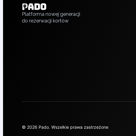
Piaseczno
Русский
Pisz
Platforma nowej generacji
do rezerwacji kortów
Poznan
Pruszcz Gdański
Pszczyna
Rzeszow
Siedlce
Stalowa Wola
Szczecin
Torun
Trabki Wielkie
Turbia
Tychy
Warsaw
Wroclaw
Wyszkow
Zabrze
© 2026 Pado.
Wszelkie prawa zastrzeżone
Zielona Gora