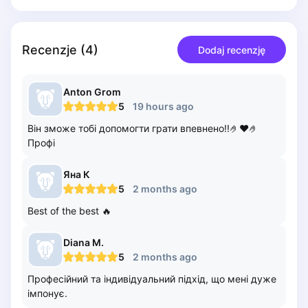
Piaseczno
Pisz
Poznan
Recenzje
(
4
)
Dodaj recenzję
Pruszcz Gdański
Pszczyna
Anton
Grom
Rzeszow
5
19 hours ago
Siedlce
Він зможе тобі допомогти грати впевнено!!🤌❤️🤌
Stalowa Wola
Профі
Szczecin
Torun
Яна
К
Trabki Wielkie
5
2 months ago
Turbia
Best of the best 🔥
Tychy
Warsaw
Diana
M.
Wroclaw
5
2 months ago
Wyszkow
Професійний та індивідуальний підхід, що мені дуже
Zabrze
імпонує.
Zielona Gora