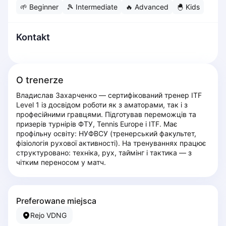
🌱
Beginner
🎾
Intermediate
🔥
Advanced
🐣
Kids
Dabrowa Gornicza
Elblag
Elk
Kontakt
Gdansk
Gdynia
Grudziądz
O trenerze
Kalisz
Владислав Захарченко — сертифікований тренер ITF 
Katowice
Level 1 із досвідом роботи як з аматорами, так і з 
Katowice Area
професійними гравцями. Підготував переможців та 
Kielce
призерів турнірів ФТУ, Tennis Europe і ITF. Має 
профільну освіту: НУФВСУ (тренерський факультет, 
Kościerzyna
фізіологія рухової активності). На тренуваннях працює 
Krakow
структуровано: техніка, рух, таймінг і тактика — з 
Legionowo
чітким переносом у матч.
Lodz
Lublin
Nowy Sącz
Preferowane miejsca
Olsztyn
Rejo VDNG
Opole