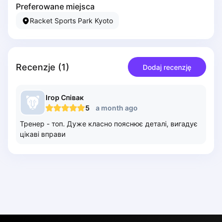
Preferowane miejsca
Piaseczno
Racket Sports Park Kyoto
Pisz
Poznan
Pruszcz Gdański
Pszczyna
Recenzje
(
1
)
Dodaj recenzję
Rzeszow
Siedlce
Stalowa Wola
Ігор
Співак
5
a month ago
Szczecin
Torun
Тренер - топ. Дуже класно пояснює деталі, вигадує
Trabki Wielkie
цікаві вправи
Turbia
Tychy
Warsaw
Wroclaw
Wyszkow
Zabrze
English
Zielona Gora