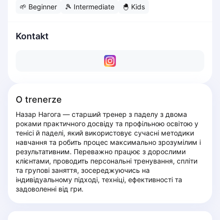
🌱
Beginner
🎾
Intermediate
🐣
Kids
Dabrowa Gornicza
Elblag
Elk
Kontakt
Gdansk
Gdynia
Grudziądz
Kalisz
Katowice
O trenerze
Katowice Area
Назар Нагога — старший тренер з паделу з двома 
Kielce
роками практичного досвіду та профільною освітою у 
Kościerzyna
тенісі й паделі, який використовує сучасні методики 
навчання та робить процес максимально зрозумілим і 
Krakow
результативним. Переважно працює з дорослими 
Legionowo
клієнтами, проводить персональні тренування, спліти 
Lodz
та групові заняття, зосереджуючись на 
індивідуальному підході, техніці, ефективності та 
Lublin
задоволенні від гри.
Nowy Sącz
Olsztyn
Opole