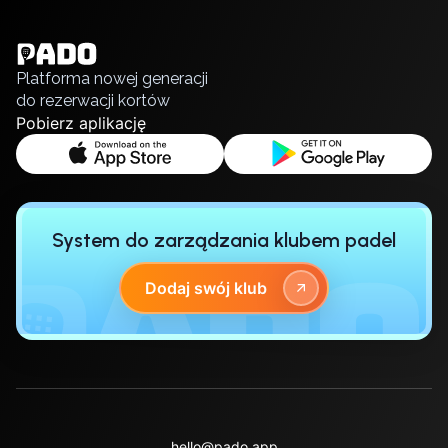
Українська
Piaseczno
Polski
Pisz
Русский
Poznan
Platforma nowej generacji
Pruszcz Gdański
do rezerwacji kortów
Pszczyna
Pobierz aplikację
Rzeszow
Siedlce
Stalowa Wola
Szczecin
System do zarządzania klubem padel
Torun
Trabki Wielkie
Dodaj swój klub
Turbia
Tychy
Warsaw
Wroclaw
Wyszkow
Zabrze
Zielona Gora
hello@pado.app