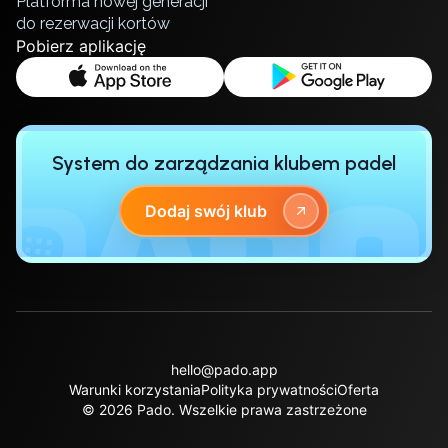
Platforma nowej generacji
Lisbon
do rezerwacji kortów
Pobierz aplikację
Bucharest
Alicante
Cherkasy
Chernivtsi
Dnipro
System do zarządzania klubem padel
Ivano-Frankivsk
Kharkiv
Dodaj swój klub
Khmelnytskyi
Kryvyi Rih
Kyiv
Lutsk
Lviv
Odesa
hello@pado.app
Rivne
Warunki korzystania
Polityka prywatności
Oferta
Sumy
© 2026 Pado.
Wszelkie prawa zastrzeżone
Uzhhorod
Vinnytsia