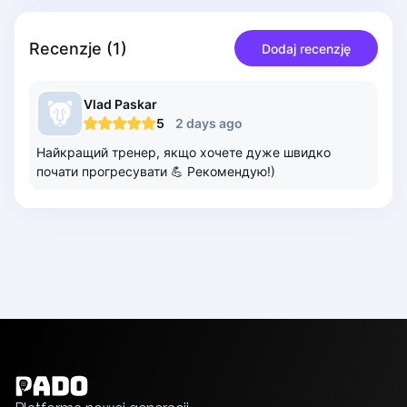
Piaseczno
Pisz
Recenzje
(
1
)
Dodaj recenzję
Poznan
Pruszcz Gdański
Vlad
Paskar
Pszczyna
5
2 days ago
Rzeszow
Найкращий тренер, якщо хочете дуже швидко
Siedlce
почати прогресувати 💪 Рекомендую!)
Stalowa Wola
Szczecin
Torun
Trabki Wielkie
Turbia
Tychy
Warsaw
English
Wroclaw
Українська
Wyszkow
Polski
Zabrze
Русский
Zielona Gora