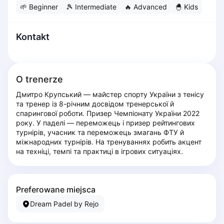
🌱
Beginner
🎾
Intermediate
🔥
Advanced
🐣
Kids
Dabrowa Gornicza
Elblag
Elk
Kontakt
Gdansk
Gdynia
Grudziądz
O trenerze
Kalisz
Дмитро Крупський — майстер спорту України з тенісу 
Katowice
та тренер із 8-річним досвідом тренерської й 
Katowice Area
спарингової роботи. Призер Чемпіонату України 2022 
Kielce
року. У паделі — переможець і призер рейтингових 
турнірів, учасник та переможець змагань ФТУ й 
Kościerzyna
міжнародних турнірів. На тренуваннях робить акцент 
Krakow
на техніці, темпі та практиці в ігрових ситуаціях.
Legionowo
Lodz
Lublin
Preferowane miejsca
Nowy Sącz
Dream Padel by Rejo
Olsztyn
Opole