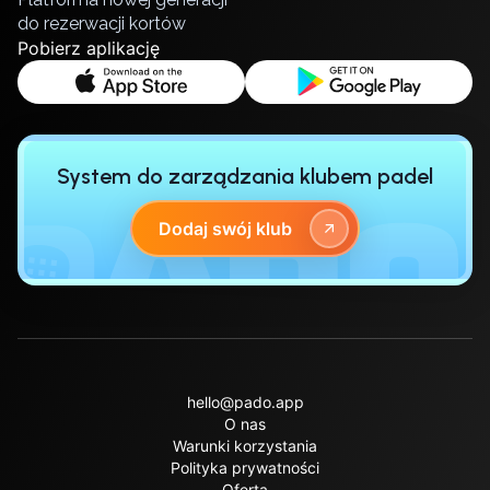
Lisbon
do rezerwacji kortów
Pobierz aplikację
Bucharest
Alicante
Cherkasy
Chernivtsi
Dnipro
System do zarządzania klubem padel
Ivano-Frankivsk
Kharkiv
Dodaj swój klub
Khmelnytskyi
Kryvyi Rih
Kyiv
Lutsk
Lviv
Odesa
hello@pado.app
Rivne
O nas
Sumy
Warunki korzystania
Uzhhorod
Polityka prywatności
Vinnytsia
Oferta