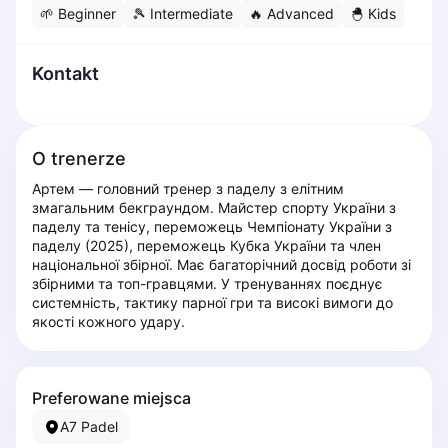
🌱
Beginner
🎾
Intermediate
🔥
Advanced
🐣
Kids
Dabrowa Gornicza
Elblag
Elk
Kontakt
Gdansk
Gdynia
Grudziądz
O trenerze
Kalisz
Артем — головний тренер з паделу з елітним 
Katowice
змагальним бекграундом. Майстер спорту України з 
Katowice Area
паделу та тенісу, переможець Чемпіонату України з 
Kielce
паделу (2025), переможець Кубка України та член 
національної збірної. Має багаторічний досвід роботи зі 
Kościerzyna
збірними та топ-гравцями. У тренуваннях поєднує 
Krakow
системність, тактику парної гри та високі вимоги до 
Legionowo
якості кожного удару.
Lodz
Lublin
Nowy Sącz
Preferowane miejsca
Olsztyn
A7 Padel
Opole