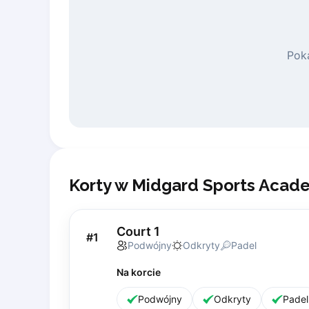
Piaseczno
Pisz
Poznan
Pok
Pruszcz Gdański
Pszczyna
Rzeszow
Siedlce
Stalowa Wola
Szczecin
Torun
Korty w Midgard Sports Acad
Trabki Wielkie
Turbia
Tychy
Court 1
#
1
Warsaw
Podwójny
Odkryty
Padel
Wroclaw
Wyszkow
Na korcie
Zabrze
Podwójny
Odkryty
Padel
Zielona Gora