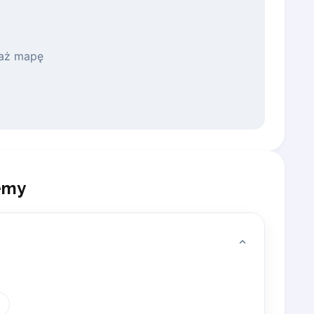
aż mapę
emy