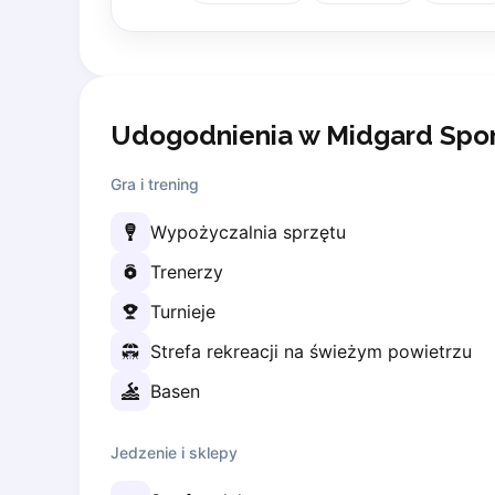
Lisbon
Bucharest
Alicante
Cherkasy
Udogodnienia w Midgard Spo
Chernivtsi
Dnipro
Gra i trening
Ivano-Frankivsk
Kharkiv
Wypożyczalnia sprzętu
Khmelnytskyi
Trenerzy
Kryvyi Rih
Kyiv
Turnieje
Lutsk
Strefa rekreacji na świeżym powietrzu
Lviv
Odesa
Basen
Rivne
Sumy
Jedzenie i sklepy
Uzhhorod
Vinnytsia