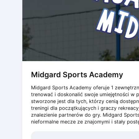
Dabrowa Gornicza
Elblag
Elk
Gdansk
Gdynia
Grudziądz
Kalisz
Katowice
Katowice Area
Midgard Sports Academy
Kielce
Kościerzyna
Midgard Sports Academy oferuje 1 zewnętrzny
Krakow
trenować i doskonalić swoje umiejętności w 
Legionowo
stworzone jest dla tych, którzy cenią dostę
Lodz
treningi dla początkujących i graczy rekreac
Lublin
znalezienie partnerów do gry. Midgard Sports
nieformalne mecze ze znajomymi i stały post
Nowy Sącz
Olsztyn
Opole