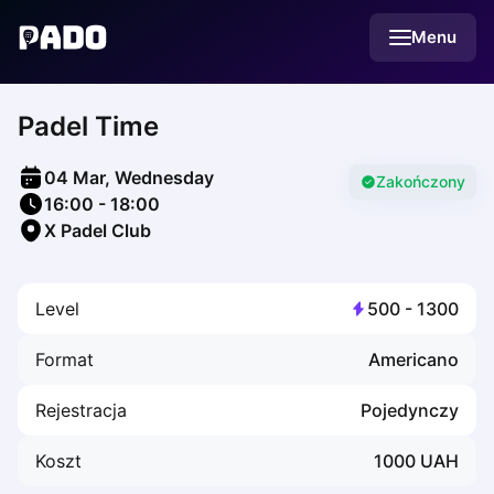
English
Menu
Українська
Polski
Русский
Padel Time
English
Cities
Prague
04 Mar, Wednesday
Batumi
Zakończony
16:00
-
18:00
Kutaisi
X Padel Club
Tbilisi
Budapest
Riga
Level
500
-
1300
Arlamow
Bialystok
Format
Americano
Bielsko-Biala
Bolesławiec
Rejestracja
Pojedynczy
Bydgoszcz
Chojnice
Koszt
1000
UAH
Czestochowa