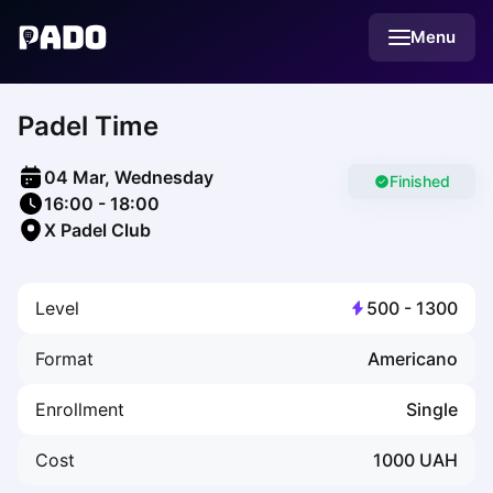
English
Menu
Українська
Polski
Русский
Padel Time
English
Cities
Prague
04 Mar, Wednesday
Batumi
Finished
16:00
-
18:00
Kutaisi
X Padel Club
Tbilisi
Budapest
Riga
Level
500
-
1300
Arlamow
Bialystok
Format
Americano
Bielsko-Biala
Bolesławiec
Enrollment
Single
Bydgoszcz
Chojnice
Cost
1000
UAH
Czestochowa