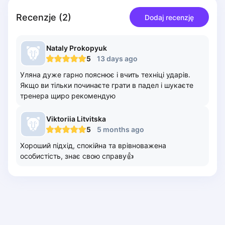
Piaseczno
Recenzje
(
2
)
Dodaj recenzję
Pisz
Poznan
Pruszcz Gdański
Nataly
Prokopyuk
5
13 days ago
Pszczyna
Rzeszow
Уляна дуже гарно пояснює і вчить техніці ударів.
Siedlce
Якщо ви тільки починаєте грати в падел і шукаєте
тренера щиро рекомендую
Stalowa Wola
Szczecin
Viktoriia
Litvitska
Torun
5
5 months ago
Trabki Wielkie
Хороший підхід, спокійна та врівноважена
Turbia
особистість, знає свою справу👍
Tychy
Warsaw
Wroclaw
Wyszkow
Zabrze
Zielona Gora