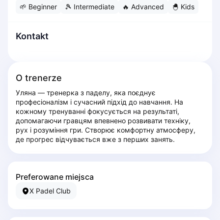
🌱
Beginner
🎾
Intermediate
🔥
Advanced
🐣
Kids
Dabrowa Gornicza
Elblag
Elk
Kontakt
Gdansk
Gdynia
Grudziądz
O trenerze
Kalisz
Уляна — тренерка з паделу, яка поєднує 
Katowice
професіоналізм і сучасний підхід до навчання. На 
Katowice Area
кожному тренуванні фокусується на результаті, 
Kielce
допомагаючи гравцям впевнено розвивати техніку, 
рух і розуміння гри. Створює комфортну атмосферу, 
Kościerzyna
де прогрес відчувається вже з перших занять.
Krakow
Legionowo
Lodz
Preferowane miejsca
Lublin
X Padel Club
Nowy Sącz
Olsztyn
Opole