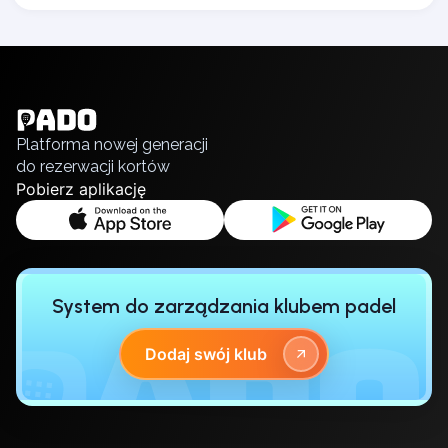
Lisbon
English
Bucharest
Українська
Alicante
Polski
Cherkasy
Русский
Chernivtsi
Platforma nowej generacji
Dnipro
do rezerwacji kortów
Ivano-Frankivsk
Pobierz aplikację
Kharkiv
Khmelnytskyi
Kryvyi Rih
Kyiv
Lutsk
System do zarządzania klubem padel
Lviv
Odesa
Dodaj swój klub
Rivne
Sumy
Uzhhorod
Vinnytsia