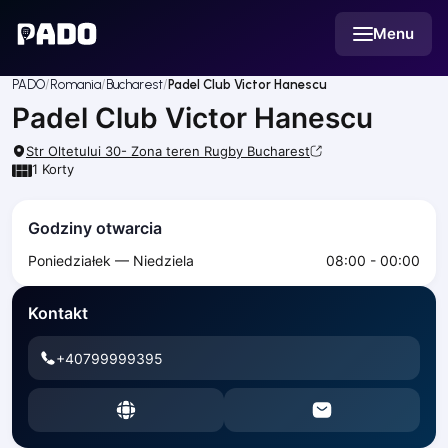
English
Menu
Українська
Polski
Русский
PADO
Romania
Bucharest
Padel Club Victor Hanescu
English
Padel Club Victor Hanescu
Cities
Prague
Str Oltetului 30- Zona teren Rugby
Bucharest
Batumi
1
Korty
Kutaisi
Tbilisi
Godziny otwarcia
Budapest
Poniedziałek — Niedziela
08:00 - 00:00
Riga
Arlamow
Kontakt
Bialystok
Bielsko-Biala
+40799999395
Bolesławiec
Bydgoszcz
Chojnice
Czestochowa