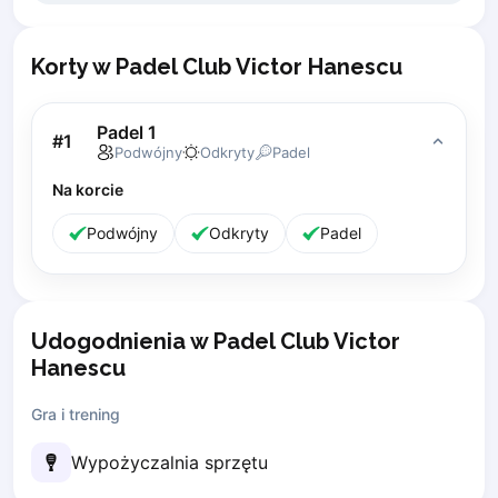
Piaseczno
Pisz
Korty w Padel Club Victor Hanescu
Poznan
Pruszcz Gdański
Padel 1
Pszczyna
#
1
Podwójny
Odkryty
Padel
Rzeszow
Siedlce
Na korcie
Stalowa Wola
Podwójny
Odkryty
Padel
Szczecin
Torun
Trabki Wielkie
Turbia
Udogodnienia w Padel Club Victor
Tychy
Hanescu
Warsaw
Wroclaw
Gra i trening
Wyszkow
Wypożyczalnia sprzętu
Zabrze
Zielona Gora