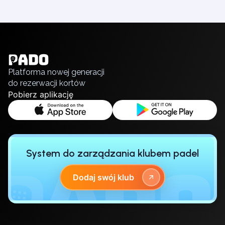
Piaseczno
Pisz
English
Poznan
Українська
Pruszcz Gdański
Polski
Pszczyna
Русский
Platforma nowej generacji
Rzeszow
do rezerwacji kortów
Siedlce
Pobierz aplikację
Stalowa Wola
Szczecin
Torun
Trabki Wielkie
Turbia
System do zarządzania klubem padel
Tychy
Warsaw
Dodaj swój klub
Wroclaw
Wyszkow
Zabrze
Zielona Gora