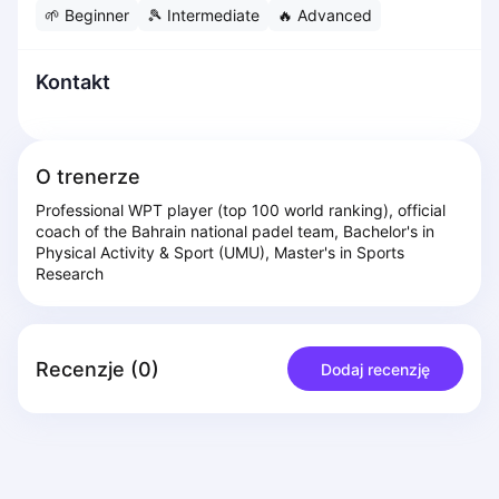
🌱
Beginner
🎾
Intermediate
🔥
Advanced
Dabrowa Gornicza
Elblag
Elk
Kontakt
Gdansk
Gdynia
Grudziądz
O trenerze
Kalisz
Professional WPT player (top 100 world ranking), official 
Katowice
coach of the Bahrain national padel team, Bachelor's in 
Katowice Area
Physical Activity & Sport (UMU), Master's in Sports 
Kielce
Research
Kościerzyna
Krakow
Legionowo
Recenzje
(
0
)
Dodaj recenzję
Lodz
Lublin
Nowy Sącz
Olsztyn
Opole