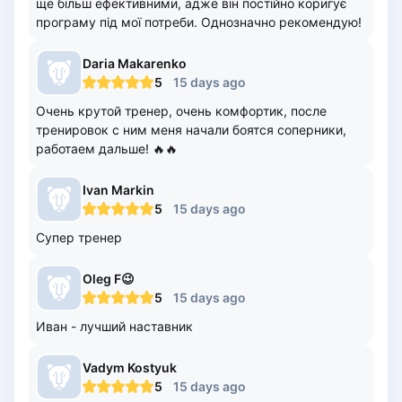
ще більш ефективними, адже він постійно коригує
Elk
програму під мої потреби. Однозначно рекомендую!
Gdansk
Gdynia
Daria
Makarenko
5
15 days ago
Grudziądz
Kalisz
Очень крутой тренер, очень комфортик, после
тренировок с ним меня начали боятся соперники,
Katowice
работаем дальше! 🔥🔥
Katowice Area
Kielce
Ivan
Markin
Kościerzyna
5
15 days ago
Krakow
Супер тренер
Legionowo
Lodz
Oleg
F😉
Lublin
5
15 days ago
Nowy Sącz
Иван - лучший наставник
Olsztyn
Opole
Vadym
Kostyuk
Piaseczno
5
15 days ago
Pisz