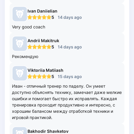
Lisbon
Ivan
Daniielian
Bucharest
5
14 days ago
Alicante
Very good coach
Cherkasy
Chernivtsi
Andrii
Makitruk
Dnipro
5
14 days ago
Ivano-Frankivsk
Рекомендую
Kharkiv
Khmelnytskyi
Viktoriia
Matiiash
Kryvyi Rih
5
15 days ago
Kyiv
Иван - отличный тренер по паделу. Он умеет
Lutsk
доступно объяснять технику, замечает даже мелкие
Lviv
ошибки и помогает быстро их исправлять. Каждая
Odesa
тренировка проходит продуктивно и интересно, с
Rivne
хорошим балансом между отработкой техники и
игровой практикой.
Sumy
Uzhhorod
Bakhodir
Shavketov
Vinnytsia