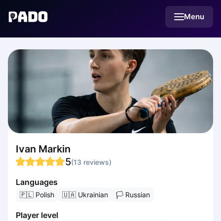
English
Menu
Українська
Polski
Русский
English
Cities
Prague
Batumi
Kutaisi
Tbilisi
Budapest
Riga
Arlamow
Ivan Markin
Bialystok
5
(
13
reviews
)
Bielsko-Biala
Bolesławiec
Languages
Bydgoszcz
🇵🇱
Polish
🇺🇦
Ukrainian
🏳
Russian
Chojnice
Player level
Czestochowa