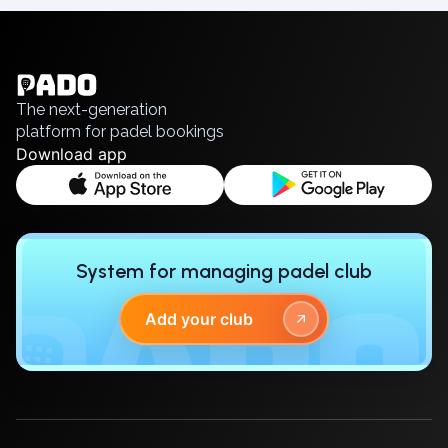
Bucharest
English
Alicante
Українська
Cherkasy
Polski
Chernivtsi
Русский
Dnipro
The next-generation
Ivano-Frankivsk
platform for padel bookings
Kharkiv
Download app
Khmelnytskyi
Kryvyi Rih
Kyiv
Lutsk
System for managing padel club
Lviv
Odesa
Add your club
Rivne
Sumy
Uzhhorod
Vinnytsia
Zaporizhzhia