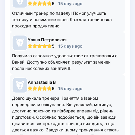
5
15 days ago
Zaporizhzhia
Отличный тренер по паделу! Помог улучшить
Українська
Cities
технику и понимание игры. Каждая тренировка
проходит продуктивно.
Prague
Batumi
Уляна
Петровская
Kutaisi
5
15 days ago
Tbilisi
Получила огромное удовольствие от тренировки с
Budapest
Ваней! Доступно объясняет, результат заменен
Riga
после нескольких занятий👌🏻
Arlamow
Bialystok
Annastasiia
B
Bielsko-Biala
5
15 days ago
Bolesławiec
Довго шукала тренера, і заняття з Іваном
Bydgoszcz
перевершили очікування. Він уважний, мотивує,
доступно пояснює та підбирає вправи під рівень
Chojnice
підготовки. Особливо подобається, що він завжди
Czestochowa
цікавиться, як проходять ігри, що виходить, а що
Dabrowa Gornicza
дається важко. Завдяки цьому тренування стають
Elblag