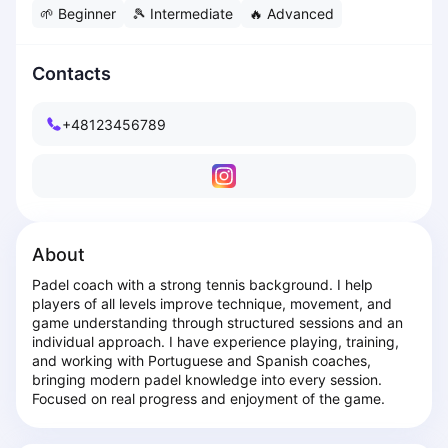
🌱
Beginner
🎾
Intermediate
🔥
Advanced
Dabrowa Gornicza
Elblag
Elk
Contacts
Gdansk
Gdynia
+48123456789
Grudziądz
Kalisz
Katowice
Katowice Area
Kielce
About
Kościerzyna
Padel coach with a strong tennis background. I help 
Krakow
players of all levels improve technique, movement, and 
Legionowo
game understanding through structured sessions and an 
Lodz
individual approach. I have experience playing, training, 
and working with Portuguese and Spanish coaches, 
Lublin
bringing modern padel knowledge into every session. 
Nowy Sącz
Focused on real progress and enjoyment of the game.
Olsztyn
Opole