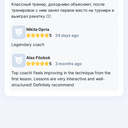
Классный тренер, доходчиво объясняет, после
Poznan
тренировок с ним занял первое место на турнире и
Pruszcz Gdański
выиграл ракетку ✌🏼
Pszczyna
Rzeszow
Nikita
Opria
Siedlce
5
24 days ago
Stalowa Wola
Legendary coach
Szczecin
Torun
Alex
Filobok
Trabki Wielkie
5
3 months ago
Turbia
Top coach! Feels improving in the technique from the
Tychy
first lesson. Lessons are very interactive and well-
structured! Definitely recommend
Warsaw
Wroclaw
Wyszkow
Zabrze
Zielona Gora
Lisbon