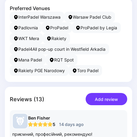
Piaseczno
Preferred Venues
Pisz
InterPadel Warszawa
Warsaw Padel Club
Poznan
Padlovnia
ProPadel
ProPadel by Legia
Pruszcz Gdański
Pszczyna
WKT Mera
Rakiety
Rzeszow
Padel4All pop-up court in Westfield Arkadia
Siedlce
Stalowa Wola
Mana Padel
RQT Spot
Szczecin
Rakiety PGE Narodowy
Toro Padel
Torun
Trabki Wielkie
Turbia
Tychy
Reviews
(
13
)
Add review
Warsaw
Wroclaw
Ben
Fisher
Wyszkow
5
14 days ago
Zabrze
приємний, професійний, рекомендую!
Zielona Gora