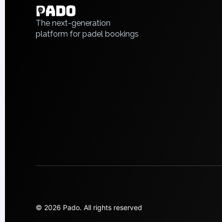
Piaseczno
Русский
Pisz
The next-generation
platform for padel bookings
Poznan
Pruszcz Gdański
Pszczyna
Rzeszow
Siedlce
Stalowa Wola
Szczecin
Torun
Trabki Wielkie
Turbia
Tychy
Warsaw
Wroclaw
Wyszkow
Zabrze
© 2026 Pado.
All rights reserved
Zielona Gora