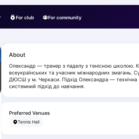
r
For club
For community
About
Олександр — тренер з паделу з тенісною школою. К
всеукраїнських та учасник міжнародних змагань. Суд
ДЮСШ у м. Черкаси. Підхід Олександра — технічна то
системний підхід до навчання.
Preferred Venues
Tennis Hall