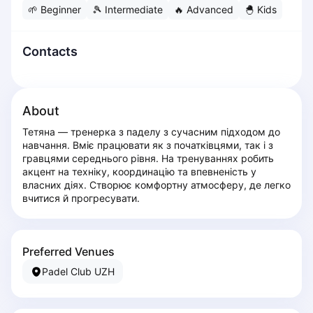
🌱
Beginner
🎾
Intermediate
🔥
Advanced
🐣
Kids
Dabrowa Gornicza
Elblag
Elk
Contacts
Gdansk
Gdynia
Grudziądz
About
Kalisz
Тетяна — тренерка з паделу з сучасним підходом до 
Katowice
навчання. Вміє працювати як з початківцями, так і з 
Katowice Area
гравцями середнього рівня. На тренуваннях робить 
Kielce
акцент на техніку, координацію та впевненість у 
власних діях. Створює комфортну атмосферу, де легко 
Kościerzyna
вчитися й прогресувати.
Krakow
Legionowo
Lodz
Preferred Venues
Lublin
Padel Club UZH
Nowy Sącz
Olsztyn
Opole