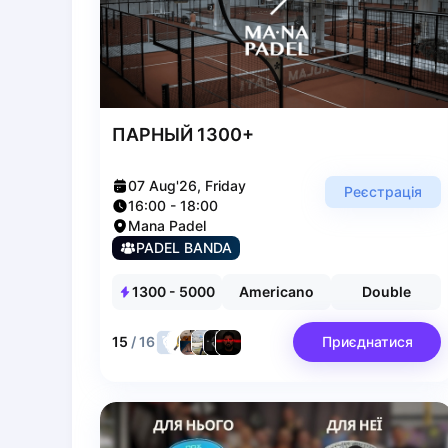
Poznan
Pruszcz Gdański
Pszczyna
Rzeszow
Siedlce
ПАРНЫЙ 1300+
Stalowa Wola
Szczecin
07 Aug'26, Friday
Реєстрація
Torun
16:00
-
18:00
Trabki Wielkie
Mana Padel
Turbia
PADEL BANDA
Tychy
1300
-
5000
Americano
Double
Warsaw
Wroclaw
15
/
16
Приєднатися
Wyszkow
Zabrze
Zielona Gora
Lisbon