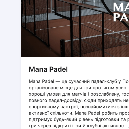
Dabrowa Gornicza
Elblag
Elk
Gdansk
Gdynia
Grudziądz
Kalisz
Katowice
Katowice Area
Mana Padel
Kielce
Kościerzyna
Mana Padel — це сучасний падел-клуб у По
Krakow
організоване місце для гри протягом усього
Legionowo
хороші умови для матчів і розслаблену, го
Lodz
повного падел-досвіду: сюди приходять не 
Lublin
спортивному настрої, познайомитися з інш
активної спільноти. Mana Padel робить прос
Nowy Sącz
підтримує будь-який рівень підготовки та 
Olsztyn
гри через відкриті ігри й клубні активності
Opole