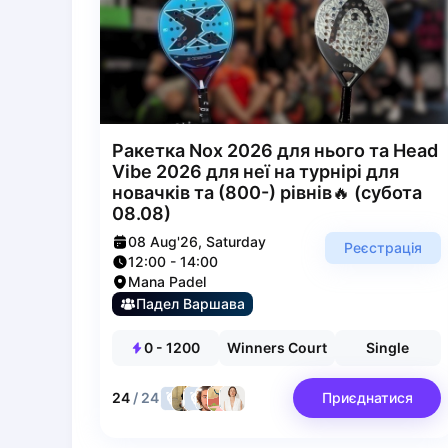
Bucharest
Alicante
Cherkasy
Chernivtsi
Dnipro
Ivano-Frankivsk
Ракетка Nox 2026 для нього та Head
Kharkiv
Vibe 2026 для неї на турнірі для
Khmelnytskyi
новачків та (800-) рівнів🔥 (субота
Kryvyi Rih
08.08)
Kyiv
08 Aug'26, Saturday
Реєстрація
Lutsk
12:00
-
14:00
Lviv
Mana Padel
Odesa
Падел Варшава
Rivne
0
-
1200
Winners Court
Single
Sumy
Uzhhorod
24
/
24
Приєднатися
Vinnytsia
Zaporizhzhia