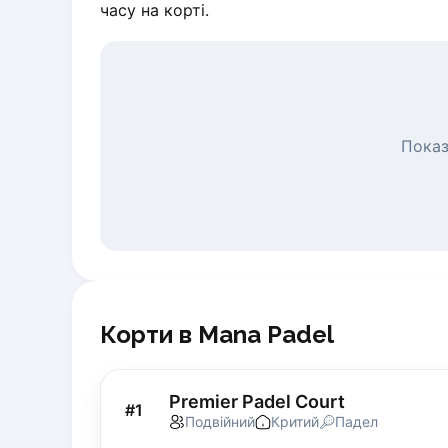
часу на корті.
Piaseczno
Pisz
Poznan
Pruszcz Gdański
Pszczyna
Rzeszow
Показ
Siedlce
Stalowa Wola
Szczecin
Torun
Trabki Wielkie
Turbia
Tychy
Корти в Mana Padel
Warsaw
Wroclaw
Wyszkow
Premier Padel Court
#
1
Zabrze
Подвійний
Критий
Падел
Zielona Gora