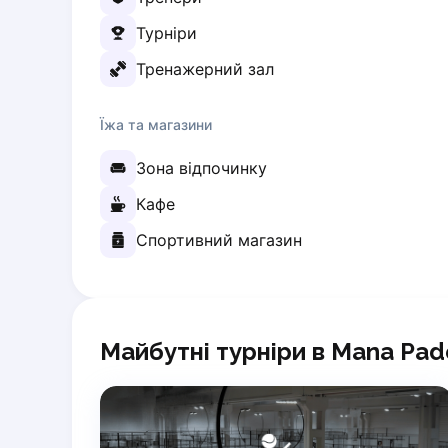
Elk
Турніри
Gdansk
Тренажерний зал
Gdynia
Grudziądz
Kalisz
Їжа та магазини
Katowice
Зона відпочинку
Katowice Area
Kielce
Кафе
Kościerzyna
Спортивний магазин
Krakow
Legionowo
Lodz
Lublin
Nowy Sącz
Майбутні турніри в Mana Pad
Olsztyn
Opole
Piaseczno
Pisz