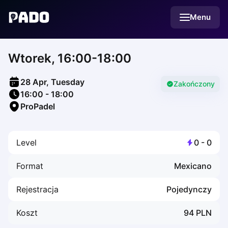
English
Menu
Українська
Polski
Русский
Wtorek, 16:00-18:00
English
Cities
Prague
28 Apr, Tuesday
Batumi
Zakończony
16:00
-
18:00
Kutaisi
ProPadel
Tbilisi
Budapest
Riga
Level
0
-
0
Arlamow
Bialystok
Format
Mexicano
Bielsko-Biala
Bolesławiec
Rejestracja
Pojedynczy
Bydgoszcz
Chojnice
Koszt
94
PLN
Czestochowa