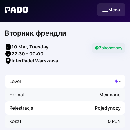
English
Menu
Українська
Polski
Русский
Вторник френдли
English
Cities
Prague
10 Mar, Tuesday
Batumi
Zakończony
22:30
-
00:00
Kutaisi
InterPadel Warszawa
Tbilisi
Budapest
Riga
Level
-
Arlamow
Bialystok
Format
Mexicano
Bielsko-Biala
Bolesławiec
Rejestracja
Pojedynczy
Bydgoszcz
Chojnice
Koszt
0
PLN
Czestochowa