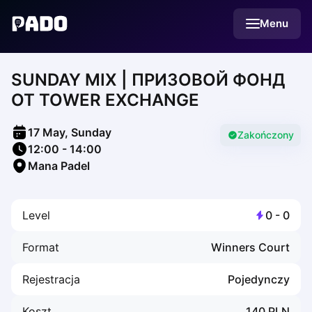
English
Menu
Українська
Polski
Русский
SUNDAY MIX | ПРИЗОВОЙ ФОНД
English
Cities
ОТ TOWER EXCHANGE
Prague
Batumi
17 May, Sunday
Kutaisi
Zakończony
12:00
-
14:00
Tbilisi
Mana Padel
Budapest
Riga
Arlamow
Level
0
-
0
Bialystok
Bielsko-Biala
Format
Winners Court
Bolesławiec
Bydgoszcz
Rejestracja
Pojedynczy
Chojnice
Czestochowa
Koszt
140
PLN