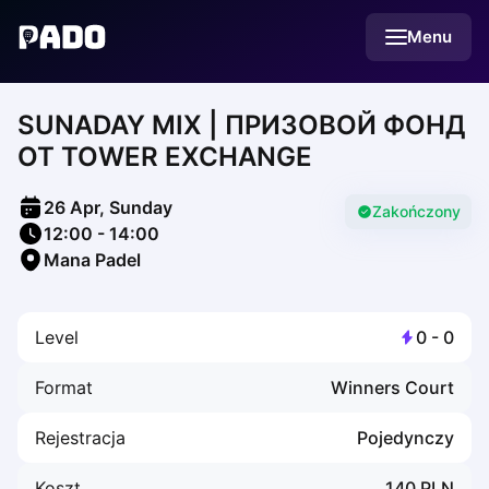
English
Menu
Українська
Polski
Русский
SUNADAY MIX | ПРИЗОВОЙ ФОНД
English
Cities
ОТ TOWER EXCHANGE
Prague
Batumi
26 Apr, Sunday
Kutaisi
Zakończony
12:00
-
14:00
Tbilisi
Mana Padel
Budapest
Riga
Arlamow
Level
0
-
0
Bialystok
Bielsko-Biala
Format
Winners Court
Bolesławiec
Bydgoszcz
Rejestracja
Pojedynczy
Chojnice
Czestochowa
Koszt
140
PLN