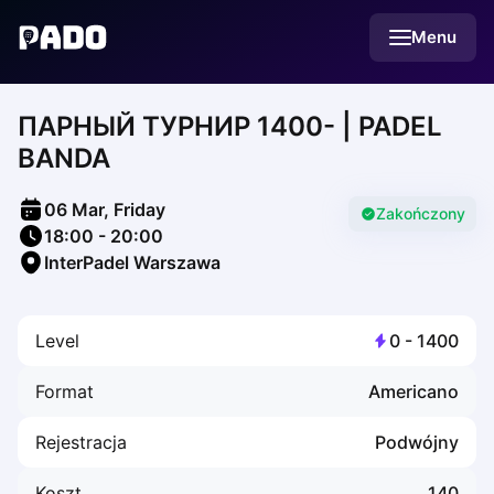
English
Menu
Українська
Polski
Русский
ПАРНЫЙ ТУРНИР 1400- | PADEL
English
Cities
BANDA
Prague
Batumi
06 Mar, Friday
Kutaisi
Zakończony
18:00
-
20:00
Tbilisi
InterPadel Warszawa
Budapest
Riga
Arlamow
Level
0
-
1400
Bialystok
Bielsko-Biala
Format
Americano
Bolesławiec
Bydgoszcz
Rejestracja
Podwójny
Chojnice
Czestochowa
Koszt
140